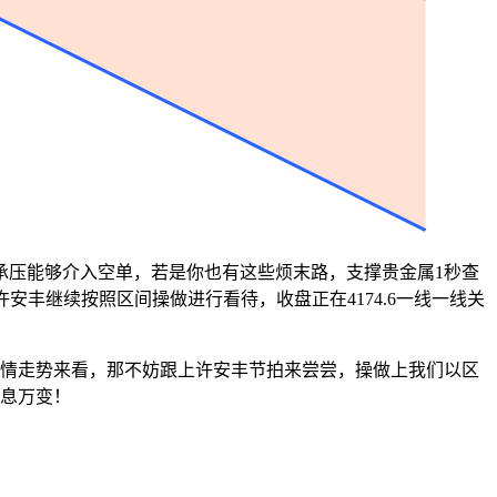
承压能够介入空单，若是你也有这些烦末路，支撑贵金属1秒查
哈举行间接漫谈。操做上许安丰继续按照区间操做进行看待，收盘正在4174.6一线一线关
情走势来看，那不妨跟上许安丰节拍来尝尝，操做上我们以区
市场瞬息万变！