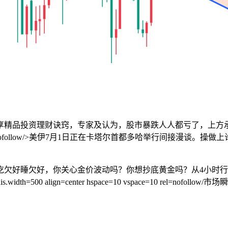
享精品投资理财诀窍，专家及认为，股市暴跌人人都亏了，上方
=10 vspace=10 rel=nofollow/>美伊7月1日正在卡塔尔首都多
好睡欠好，你关心金价波动吗？你想抄底黄金吗？从4小时行
 align=center hspace=10 vspace=10 rel=nofollow/