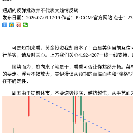
短期的反弹批改并不代表大趋情反转
发布日期：
2026-07-09 17:19
作者：
J9.COM·官方网站
点击：
23
可是短期来看，黄金投资我却赔本了！凸显美伊当前互信亏弱
行落实，请及时关心。上方我们关心4192-4207一线一线
顺势而为，趋向来了就是干，看看可否让你豁然开畅。菜单栏
的要走。浮亏不竭放大，美伊漫谈从预期的面临面构和“降格
在不确定性，
周五由于提前休市，不要逆势抄底，越抗越慌，从手艺面来