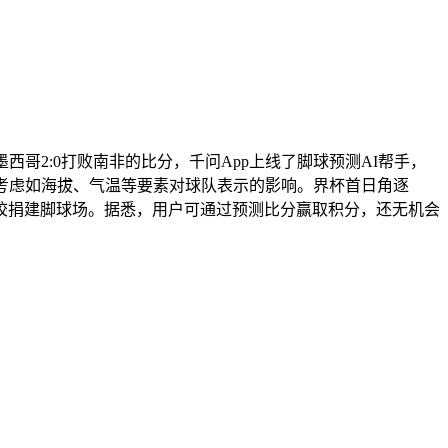
2:0打败南非的比分，千问App上线了脚球预测AI帮手，
考虑如海拔、气温等要素对球队表示的影响。界杯首日角逐
校捐建脚球场。据悉，用户可通过预测比分赢取积分，还无机会