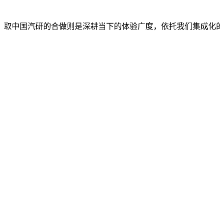
取中国汽研的合做则是深耕当下的体验广度，依托我们集成化的产