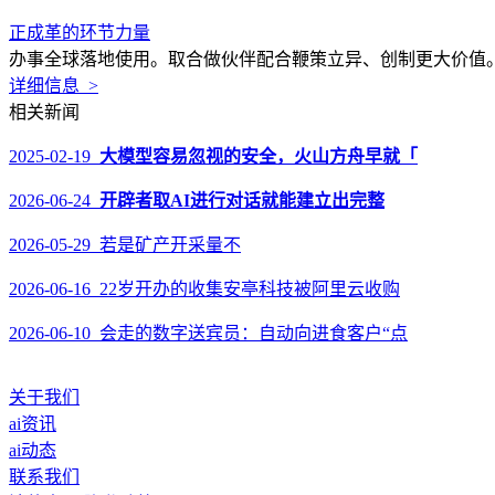
正成革的环节力量
办事全球落地使用。取合做伙伴配合鞭策立异、创制更大价值。
详细信息 >
相关新闻
2025-02-19
大模型容易忽视的安全，火山方舟早就「
2026-06-24
开辟者取AI进行对话就能建立出完整
2026-05-29 若是矿产开采量不
2026-06-16 22岁开办的收集安亭科技被阿里云收购
2026-06-10 会走的数字送宾员：自动向进食客户“点
关于我们
ai资讯
ai动态
联系我们