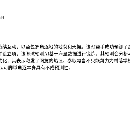
34
动，以至包罗角逐地的地貌和天据。该AI帮手成功预测了墨西哥
并设立项，该脚球预测AI基于海量数据进行锻炼，其预测会分析
优化，其表示激发了网友的热议。参取勾当不只能帮力为村落学
但认可脚球角逐本身具有不成预测性。