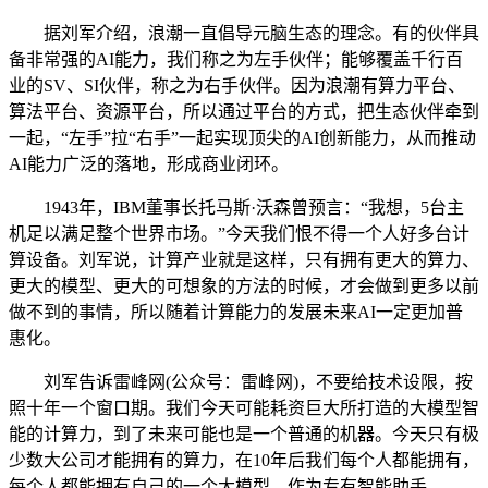
据刘军介绍，浪潮一直倡导元脑生态的理念。有的伙伴具
备非常强的AI能力，我们称之为左手伙伴；能够覆盖千行百
业的SV、SI伙伴，称之为右手伙伴。因为浪潮有算力平台、
算法平台、资源平台，所以通过平台的方式，把生态伙伴牵到
一起，“左手”拉“右手”一起实现顶尖的AI创新能力，从而推动
AI能力广泛的落地，形成商业闭环。
1943年，IBM董事长托马斯·沃森曾预言：“我想，5台主
机足以满足整个世界市场。”今天我们恨不得一个人好多台计
算设备。刘军说，计算产业就是这样，只有拥有更大的算力、
更大的模型、更大的可想象的方法的时候，才会做到更多以前
做不到的事情，所以随着计算能力的发展未来AI一定更加普
惠化。
刘军告诉雷峰网(公众号：雷峰网)，不要给技术设限，按
照十年一个窗口期。我们今天可能耗资巨大所打造的大模型智
能的计算力，到了未来可能也是一个普通的机器。今天只有极
少数大公司才能拥有的算力，在10年后我们每个人都能拥有，
每个人都能拥有自己的一个大模型，作为专有智能助手。