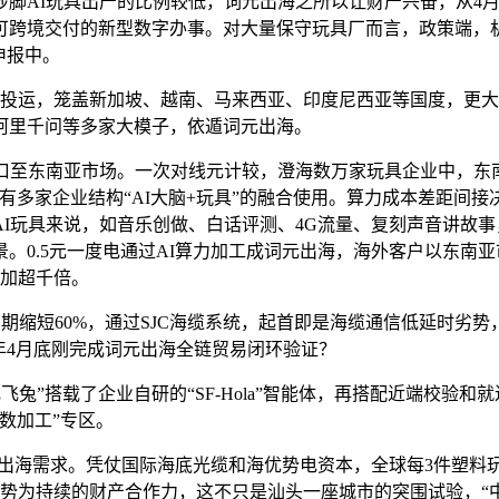
AI玩具出产的比例较低，词元出海之所以让财产兴奋，从4月底
跨境交付的新型数字办事。对大量保守玩具厂而言，政策端，机缘
申报中。
渐投运，笼盖新加坡、越南、马来西亚、印度尼西亚等国度，更
阿里千问等多家大模子，依遁词元出海。
至东南亚市场。一次对线元计较，澄海数万家玩具企业中，东
有多家企业结构“AI大脑+玩具”的融合使用。算力成本差距间
I玩具来说，如音乐创做、白话评测、4G流量、复刻声音讲故
。0.5元一度电通过AI算力加工成词元出海，海外客户以东南
增加超千倍。
周期缩短60%，通过SJC海缆系统，起首即是海缆通信低延时
年4月底刚完成词元出海全链贸易闭环验证？
兔”搭载了企业自研的“SF-Hola”智能体，再搭配近端校验和
数加工”专区。
海需求。凭仗国际海底光缆和海优势电资本，全球每3件塑料玩具就
劣势为持续的财产合作力，这不只是汕头一座城市的突围试验，“