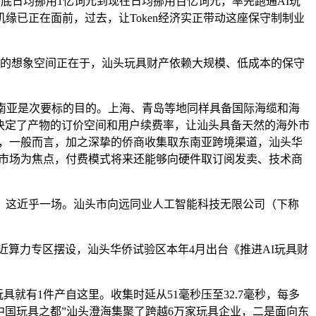
日均挪用1亿词元到现在日均挪用百亿词元，率先跑通AI玩
已正在面前，过去，让Token经济实正带动这座保守制制业
大的想象空间正在于，汕头玩具财产依赖大规模、低成本的保守
南亚是次要标的目的。上海、青岛等地同样具备国际海缆和海
接决定了产物的订价空间和用户续费率，让汕头具备天然的海外市
事，一般而言，加之深挚的侨商收集取东南亚跨境渠道，汕头华
亚市场为焦点，付费模式将来还能够向硬件取订阅发卖、技术商
劣势，这近乎一场。汕头市向远同业人工智能科技无限公司（下称
就近算力专区摆设，汕头华侨试验区本年4月出台《推进AI玩具财
有1件产自这里。收集时延从51毫秒压至32.7毫秒，每多
中国玩具之都”汕头澄海集聚了跨越6万家玩具企业，二是面向东