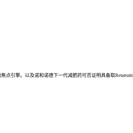
点引擎。以及诺和诺德下一代减肥药可否证明具备取Retatrutid