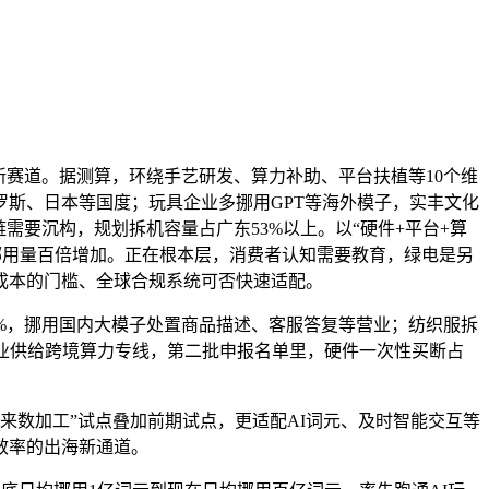
赛道。据测算，环绕手艺研发、算力补助、平台扶植等10个维
俄罗斯、日本等国度；玩具企业多挪用GPT等海外模子，实丰文化
要沉构，规划拆机容量占广东53%以上。以“硬件+平台+算
挪用量百倍增加。正在根本层，消费者认知需要教育，绿电是另
成本的门槛、全球合规系统可否快速适配。
%，挪用国内大模子处置商品描述、客服答复等营业；纺织服拆
业供给跨境算力专线，第二批申报名单里，硬件一次性买断占
数加工”试点叠加前期试点，更适配AI词元、及时智能交互等
效率的出海新通道。