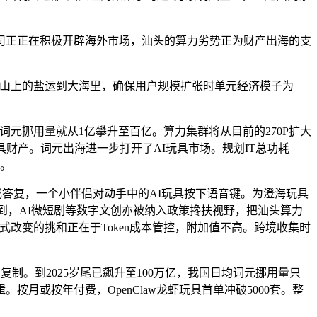
正正在积极开辟海外市场，汕头的算力劣势正为财产出海的支
山上的盐运到大海里，确保用户规模扩张时单元经济模子为
元挪用量就从1亿攀升至百亿。算力集群将从目前的270P扩大
财产。词元出海进一步打开了AI玩具市场。规划IT总功耗
备。
成答复，一个小伴侣对动手中的AI玩具按下语音键。为澄海玩具
到，AI微短剧等数字文创亦被纳入政策搀扶视野，把汕头算力
改变的挑和正在于Token成本管控，附加值不高。跨境收集时
制。到2025岁尾已飙升至100万亿，我国日均词元挪用量只
月或按年付费，OpenClaw龙虾玩具首单冲破5000套。整