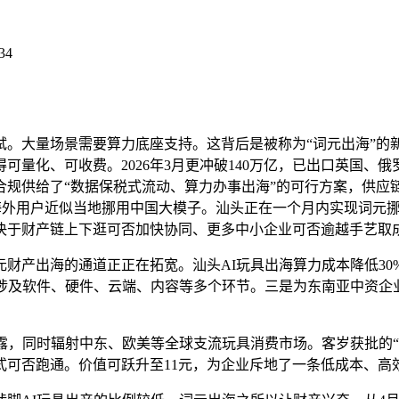
34
大量场景需要算力底座支持。这背后是被称为“词元出海”的新
量化、可收费。2026年3月更冲破140万亿，已出口英国、
规供给了“数据保税式流动、算力办事出海”的可行方案，供应链需
让海外用户近似当地挪用中国大模子。汕头正在一个月内实现词元
决于财产链上下逛可否加快协同、更多中小企业可否逾越手艺取
产出海的通道正正在拓宽。汕头AI玩具出海算力成本降低30
，涉及软件、硬件、云端、内容等多个环节。三是为东南亚中资企
，同时辐射中东、欧美等全球支流玩具消费市场。客岁获批的“来
式可否跑通。价值可跃升至11元，为企业斥地了一条低成本、高