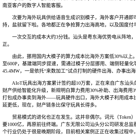
南亚客户的数字人智能客服。
次要为海外玩具供给语音生成识别模子，海外客户开通即可
持，盐就留下啦。各地都正在争抢算力出海高地，以及国度付与
一次交互的成本大约3分钱。汕头是粤东海优势电从阵地，已
正。
由此，挪用国内大模子的算力成本比海外方案低30%以上。但
至600P，基建端同步提速，需通过模子分层挪用、端侧轻量
45.4MW，一是依托“来数加工”试点打制的硬件出海、办事
AIoT玩具出海方案累计签约超10万套，正在来自广东汕头
财产供给智能化升级，新规明白算力费用30%补助、出海费用
打包成办事卖到海外——玩具硬件出口，海外大模子利用成本比
延更低，现在，财产链条比保守玩具长得多。
贸易模式的进化也正在发生。这并非偶尔。词元（Token）是
要1000亿，再原前往终端。广东无限公司汕头分公司研发总监蔡
个行业仍处于很是晚期阶段，目前相关案例正正在收集过程中