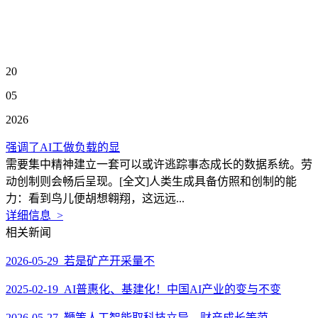
20
05
2026
强调了AI工做负载的显
需要集中精神建立一套可以或许逃踪事态成长的数据系统。劳
动创制则会畅后呈现。[全文]人类生成具备仿照和创制的能
力：看到鸟儿便胡想翱翔，这远远...
详细信息 >
相关新闻
2026-05-29 若是矿产开采量不
2025-02-19 AI普惠化、基建化！中国AI产业的变与不变
2026-05-27 鞭策人工智能取科技立异、财产成长等范