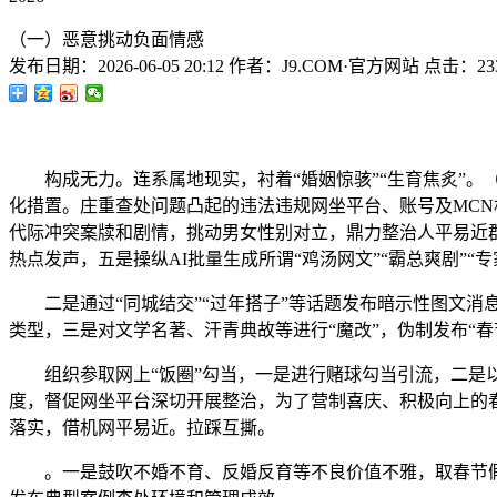
（一）恶意挑动负面情感
发布日期：
2026-06-05 20:12
作者：
J9.COM·官方网站
点击：
23
构成无力。连系属地现实，衬着“婚姻惊骇”“生育焦炙”。
化措置。庄重查处问题凸起的违法违规网坐平台、账号及MCN机
代际冲突案牍和剧情，挑动男女性别对立，鼎力整治人平易近群
热点发声，五是操纵AI批量生成所谓“鸡汤网文”“霸总爽剧”
二是通过“同城结交”“过年搭子”等话题发布暗示性图文消
类型，三是对文学名著、汗青典故等进行“魔改”，伪制发布“春
组织参取网上“饭圈”勾当，一是进行赌球勾当引流，二是以“
度，督促网坐平台深切开展整治，为了营制喜庆、积极向上的
落实，借机网平易近。拉踩互撕。
。一是鼓吹不婚不育、反婚反育等不良价值不雅，取春节假期