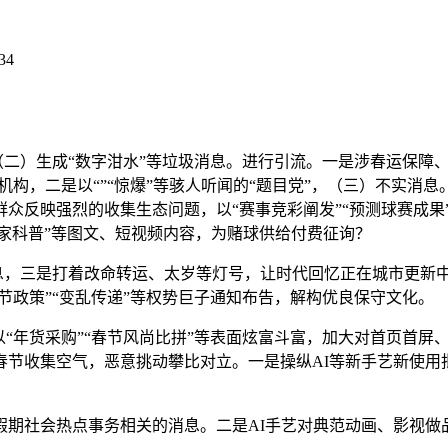
34
（二）生成“数字泔水”等垃圾消息。进行引流。一是涉春运保障
构，二是以“”“惊爆”等骇人听闻的“题目党”，（三）不实消息。
众反映强烈的收集生态问题，以“赛事竞彩阐发”“预测球赛成果
“专家科普”等图文、短视频内容，为赌球供给付费征询？
息，三是打着改命转运、太岁等灯号，让时代回忆正在城市更新
节政策”“变乱传递”等权势巨子通知布告，解构优良保守文化。
年货采购”“春节风尚比拼”等表面炫富斗富，加大对首页首屏、
春节收集空气，恶意挑动攀比对立。一是操纵AI等新手艺新使用
社会热点事务相关的消息。二是AI手艺对典范动画、影视做品