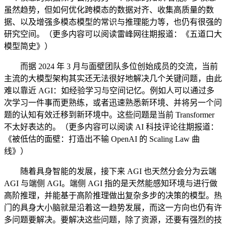
虽然趋势，但如何优化跨模态的数据对齐、收集高质量的数
据、以及增强多模态模型的常识与推理能力等，也仍有很强的
研究空间。（更多内容可以阅读雷峰网往期报道：《五道口大
模型简史》）
而据 2024 年 3 月与面壁团队多位创始成员的交流，当前
主流的大模型架构其实还无法很好地解决几个关键问题，由此
难以靠近 AGI：如经验学习与空间记忆。例如人可以通过多
次学习一件事而更熟练，或者迅速熟悉新环境、并将另一个问
题的认知有效迁移到新环境中。这些问题是当前 Transformer
不太好表达的。（更多内容可以阅读 AI 科技评论往期报道：
《被低估的面壁：打造出不输 OpenAI 的 Scaling Law 曲
线》）
随着具身智能的发展，接下来 AGI 也天然分会分为云端
AGI 与端侧 AGI。端侧 AGI 指的是天然能感知环境与进行做
高阶推理，并能基于高阶推理做出复杂多步的决策的模型。热
门的具身大小脑就是沿着这一趋势发展，而这一方向也仍有许
多问题要解决。要解决这些问题，除了资源，还要有强烈的技