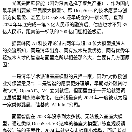
尤其是面壁智能（因为深言选择了聚焦产品），作为国内
最早提出要做“平民版大模型”、跟 DeepSeek 的技术愿景与创
新方向最像、甚至比 DeepSeek 还早成立的一家公司，直到
2024 年年底完成一笔 3 亿人民币的融资后、估值也才不到 35
亿人民币，距离第一梯队的 200 亿门槛相差极远。
据雷峰网 AI 科技评论过去两年与超 50 位大模型投资人
的交流所知，同是清华出身、同有技术先发优势、同有优秀年
轻技术人才的智谱与面壁之所以相差那么大，主要有几方面原
因：
一是清华学术派追基座模型的只押一家，因为“对教授创
业持保留意见”；二是智谱的愿景更好理解，早期对外融资时
说“对标 OpenAI”、VC 立刻就懂，但面壁由于一开始就强调
底层模型训练效率优化，在热钱最多的 2023 年一度被认为是
一家类似潞晨、硅基的“AI Infra”公司。
面壁智能在 2023 年没拿到太多钱、无法投入基座大模
型，通过类似 DeepSeek V3 这样的基座大模型训练直观反馈
高效训练的重要性，2024 年就只有走端侧小模型，而后者对