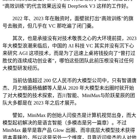
“高效训练”的代言效果远没有 DeepSeek V3 这样的工作好。
2022 年、2023 年在融资时，面壁就打出“高效训练”的旗
号去融资，但几乎在 VC 那吃遍了闭门羹。
其次，也是承接没有对技术敬畏之心的大环境前提，2023
年大模型浪潮来临后，中国的 AI 科技 VC 其实并没有沉下心
来研究 AGI 这项技术，而是为了迅速上桌将钱投向了“曾打过
胜仗的连续成功创业者”，哪怕这些团队此前压根没有过任何
大模型研发经历。
当前估值超过 200 亿人民币的大模型公司中，只有智谱唐
杰、月之暗面杨植麟等人是从 2020 年大模型未出圈时就开始
了对大模型的技术探索，百川智能、MiniMax与阶跃星辰的团
队大多都是在 2023 年之后才展开。
譬如，MiniMax 的创始人闫俊杰是计算机视觉出身，而大
模型起初解决的是语言智能（多模态是另一篇章）。不过
MiniMax 最早是靠产品 Glow 出圈、而非底层大模型技术获得
资本青睐的，所以这是另外一个维度，且靠近闫俊杰的人对他