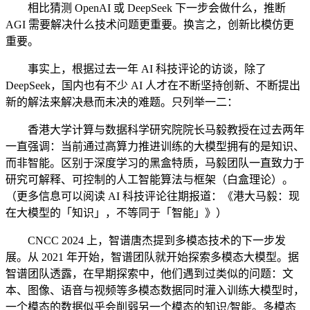
相比猜测 OpenAI 或 DeepSeek 下一步会做什么，推断
AGI 需要解决什么技术问题更重要。换言之，创新比模仿更
重要。
事实上，根据过去一年 AI 科技评论的访谈，除了
DeepSeek，国内也有不少 AI 人才在不断坚持创新、不断提出
新的解法来解决悬而未决的难题。只列举一二：
香港大学计算与数据科学研究院院长马毅教授在过去两年
一直强调：当前通过高算力推进训练的大模型拥有的是知识、
而非智能。区别于深度学习的黑盒特质，马毅团队一直致力于
研究可解释、可控制的人工智能算法与框架（白盒理论）。
（更多信息可以阅读 AI 科技评论往期报道：《港大马毅：现
在大模型的「知识」，不等同于「智能」》）
CNCC 2024 上，智谱唐杰提到多模态技术的下一步发
展。从 2021 年开始，智谱团队就开始探索多模态大模型。据
智谱团队透露，在早期探索中，他们遇到过类似的问题：文
本、图像、语音与视频等多模态数据同时灌入训练大模型时，
一个模态的数据似乎会削弱另一个模态的知识/智能。多模态