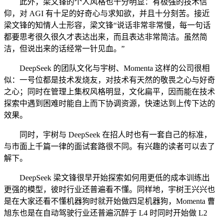
此外，梁文锋的个人风格也十分明显：有极强的技术信
仰，对 AGI 有十足的好奇心与求知欲，并且十分刻苦。接近
梁文锋的知情人士形容，梁文锋“说话非常非常慢，每一句话
都要思考很久很久才表达出来，而且表达非常简洁。虽然简
洁，但说出来的话经常一针见血。”
DeepSeek 的团队文化与宇树、Momenta 这样的公司很相
似：一号位都是技术发烧友，对技术有天然的敬畏之心与好奇
之心；同时在管理上集权风格明显，文化扁平，因而能在技术
探索中遇到困难时能自上而下协调资源，快速达到上传下达的
效果。
同时，宇树与 DeepSeek 在招人时也有一套自己的标准，
与市面上千篇一律的面试套路很不同。有兴趣的读者可以去了
解下。
DeepSeek 梁文锋很早开始探索如何用更低的成本训练出
更强的模型，彼时行业还普遍看不懂。同样地，宇树王兴兴也
是在大家还看不懂机器狗时就开始做四足机器狗，Momenta 曹
旭东也是在自动驾驶行业还普遍沉醉于 L4 时同时开始做 L2