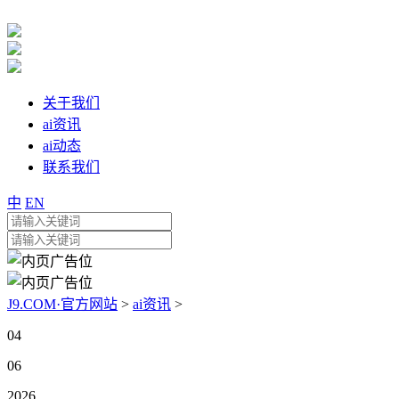
关于我们
ai资讯
ai动态
联系我们
中
EN
J9.COM·官方网站
>
ai资讯
>
04
06
2026