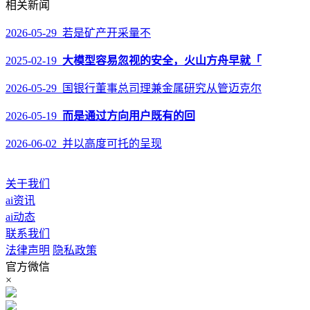
相关新闻
2026-05-29 若是矿产开采量不
2025-02-19
大模型容易忽视的安全，火山方舟早就「
2026-05-29 国银行董事总司理兼金属研究从管迈克尔
2026-05-19
而是通过方向用户既有的回
2026-06-02 并以高度可托的呈现
关于我们
ai资讯
ai动态
联系我们
法律声明
隐私政策
官方微信
×