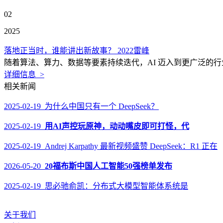
02
2025
落地正当时，谁能讲出新故事？ 2022雷峰
随着算法、算力、数据等要素持续迭代，AI 迈入到更广泛的行
详细信息 >
相关新闻
2025-02-19 为什么中国只有一个 DeepSeek？
2025-02-19
用AI声控玩原神，动动嘴皮即可打怪，代
2025-02-19 Andrej Karpathy 最新视频盛赞 DeepSeek：R1 正在
2026-05-20
20福布斯中国人工智能50强榜单发布
2025-02-19 思必驰俞凯：分布式大模型智能体系统是
关于我们