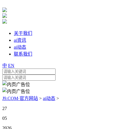
关于我们
ai资讯
ai动态
联系我们
中
EN
J9.COM·官方网站
>
ai动态
>
27
05
2026