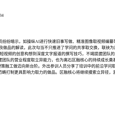
34
纷纷暗示，如操纵AI进行快速旧事写做、精准图像取视频编纂
优良做品的解读，此次勾当不只推进了学问的共享取交换，联袂为
获短视频的创意构想到深度文字报道的撰写技巧，不竭提拔团队
拔团队的营业程度取立异能力，也为离石区融核心的持续成长奠
。鞭策融工做迈向新台阶。外出参训人员分享了培训中的前沿学问
范畴打制更具影响力取力的做品。区融核心将继续摸索立异径，