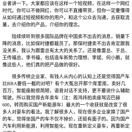
业者讲一下。大家都应该在这样一个短视频，在这样一个网红
时代。你可以不做网红，你可以不直播带货，但你一定要懂得
从如何通过短视频和你的用户，和这个公众去沟通，去获取流
量，去介绍你的产品，介绍你的理念。
陆续续听到很多国际品牌在中国卖不出去的消息，销量下
降的消息，比如保时捷都裁员了。那保时捷卖不出去肯定跟我
没关系，我认为跟雷总有太大的关系了。还是像雷总、于总、
王传福总、李书福，包括造车新势力理想、李斌、何小鹏，就
像这些人，他们真的把产品做的很好。
很多传统企业家、有钱人从内心的认知上还是觉得国产车
比BBA要低一截的对吧？有个大冤总开那个库里南，卖好几
百万，智能座舱很简陋，语音对话不支持，更不要说什么辅助
驾驶。所以我觉得去年卖车（注：周鸿祎拍卖座驾迈巴赫
600，转而购买国产新能源车）最大的一个收获就是改变了很
多人对豪车的看法。我了解很多人，现在很多企业家换了国产
的车，觉得坐国产的车不仅不掉价，还挺有面子的。因为国产
汽车利用新能源，利用智能化，现在重新定义豪车，再重新定