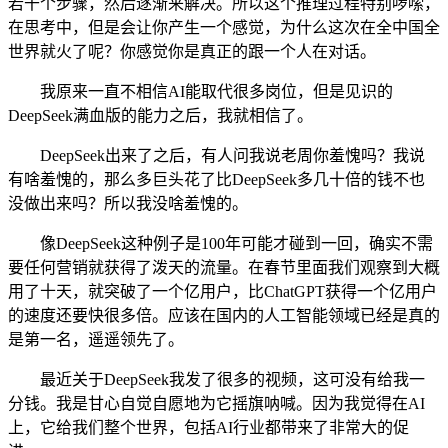
若干个步骤，然后逐渐来解决。所以这个推理过程特别啰嗦，
在思考中，但是会让你产生一个感觉，为什么这次在全中国全
世界就火了呢？你感觉你是真正的跟一个人在对话。
我原来一直不相信AI能取代很多岗位，但是见识的
DeepSeek满血版的能力之后，我就相信了。
DeepSeek出来了之后，有人问我说老周你羞愧吗？我说
有啥羞愧的，那么多巨头花了比DeepSeek多几十倍的钱不也
没做出来吗？所以我没啥羞愧的。
像DeepSeek这种例子是100年可能才碰到一回，确实不需
要任何营销就获得了泼天的流量。在春节里面我们观察到大概
用了十天，就突破了一个亿用户，比ChatGPT获得一个亿用户
的速度还要快很多倍。应该在国内的人工智能领域已经是真的
是第一名，遥遥领先了。
最近关于DeepSeek我发了很多的视频，这可没有给我一
分钱。我是甘心自觉自愿地为它摇旗呐喊。因为我觉得在AI
上，它给我们整个世界，包括AI行业都带来了非常大的促