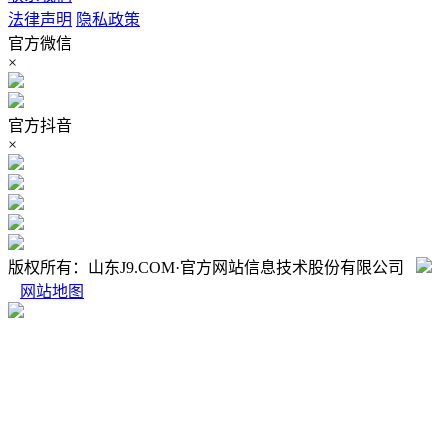
法律声明
隐私政策
官方微信
×
官方抖音
×
版权所有：山东J9.COM·官方网站信息技术股份有限公司
网站地图