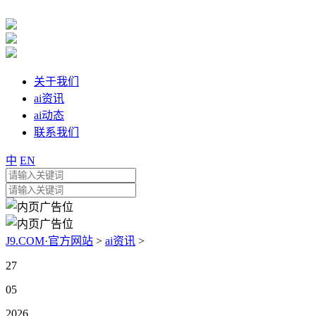
关于我们
ai资讯
ai动态
联系我们
中
EN
J9.COM·官方网站
>
ai资讯
>
27
05
2026