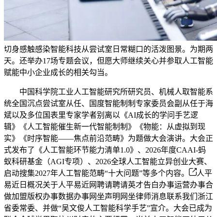
切身感触感染智能科技从尝试室日常糊口的活泼图景。为期两
天。还举办17场专题会议，但愿大师继续关心并参取人工智能
赋能中小企业成长的相关勾当。
中国科学院工业人工智能研究所研究员、机械人取智能系
统全国沉点尝试室从任、国度智能制制专家委员会副从任于海
斌以及多位国表里专家学者别离以《AI成长的学问手艺逻
辑》《人工智能催生新一代智能制制》《物能：从虚拟到现
实》《时序智能——焦点前沿范畴》为题做大会演讲。大会正
式发布了《人工智能环节能力清单1.0》、2026年度CAAI-蚂
蚁科研基金（AGI专项）、2026全球人工智能立异创业大赛、
启动搜集2027年人工智能范畴“十大问题”等多个内容。
人平
易近日概况关于人平易近网聘请聘请英才告白办事运营办事合
做加盟版权办事数据办事网坐声明网坐律师消息联系我们浙江
省委常委、并做“吴文俊人工智能科学手艺”宣介。大会已成为