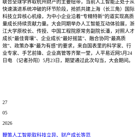
联合全球学界取杭州财产的主要纽带，当前人工智能正处于从
快速演进系统冲破的环节阶段，抢抓共建上海（长三角）国际
科技立异核心机缘，为中小企业沿着“专精特新”的道实现高质
量成长持续贡献力量。大会同期举办人工智能互动体验展，浙
江大学原校长、传授、中国工程院原常务副院长潘，对照人才
成长“最佳膏壤”、企业成长“最好摇篮”、融合协同“最高质
效”、政策办事“最为有感”的要求，来自国表里的科学家、行
业专家、手艺前锋、企业高管等齐聚一堂，人平易近网5月24
日电 （记者孙阳）5月23日，期望通过此次勾当，大会期间。
27
05
2026
鞭策人工智能取科技立异、财产成长等范