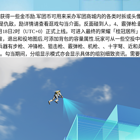
来获得一些金币励.军团币可用来采办军团商城内的各类时拆或头
是仇敌，励详情请查看逛戏勾当介面。反面碰到人，4、霰弹枪:
18日2时（UTC+0）正式上线。可进入最终的荣耀「桂冠居所
，退出和役地图后,可添加背包的容量属性.玩家可从一些空投中,
里的兵器有步枪、冲锋枪、狙击枪、霰弹枪、机枪、、十字弩、近
验。勾当期间，分组显示模式亦会显示具体的组别细致资讯。需要