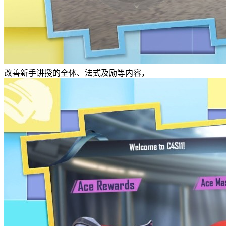
改善新手讲授的全体、法式及励等内容，