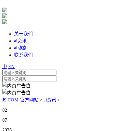
关于我们
ai资讯
ai动态
联系我们
中
EN
J9.COM·官方网站
>
ai资讯
>
02
07
2026