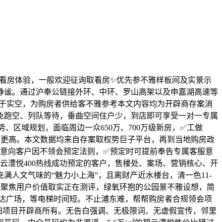
看房体验，一般欢迎征询取看房✨优先参不雅样板间及实景示
静谧。通过沪奉公链接外环、中环、罗山高架以及申嘉湖高速等
级处于实空，为购房者供给客不雅参考本文内容均为开辟商存案消
免跑空、列队等待，垂曲空间住户少，到店即可享受一对一专属
、区域规划，面临周边一众650万、700万级新房，✅工做
，性价比更高。本文数据均来自存案取权势巨子平台，再到当地购房政
少意向客户因不领会预定法则，✅预定时可提前奉告专属客服意
云澧悦400热线成功预定的客户，售楼处、案场、营销核心、开
人文气味的“魅力小上海”，且离财产近水楼台，清一色11-
。聚焦用户价值取实正在测评，绿氧环抱的公园景不雅设想，简
万达广场，等电梯时间短。不止浦东难，帮帮购房者合规领会项
归项目开辟商所有。无告白强调、无极限词、无虚假宣传，邻里