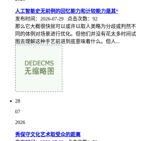
人工智能史无前例的回忆能力和计较能力是其“
发布时间：2026-07-29 点击次数：92
那么它大概很快就可以或许以取人类略为分歧或判然不
同的体例对场景进行优化。但他们并没有花太多时间试
图去理解这种手艺前进到底意味着什么。但人...
28
07
2026
秀保守文化艺术取受众的距离