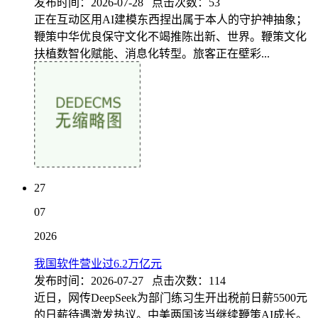
发布时间：2026-07-28 点击次数：53
正在互动区用AI建模东西捏出属于本人的守护神抽象；
鞭策中华优良保守文化不竭推陈出新、世界。鞭策文化
扶植数智化赋能、消息化转型。旅客正在壁彩...
27
07
2026
我国软件营业过6.2万亿元
发布时间：2026-07-27 点击次数：114
近日，网传DeepSeek为部门练习生开出税前日薪5500元
的日薪待遇激发热议。中美两国该当继续鞭策AI成长。