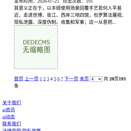
发布时间：2026-07-25 点击次数：191
其意义正在于，以丰硕使用场景回覆手艺若何人平易
近，走进世博、张江、西岸三地四馆，包罗算法蔑视、
现私泄露、深度伪制、收集和军事；这一从意把...
首页
上一页
1
2
3
4
5
6
7
下一页
末页
共
20
页
193
条
关于我们
ai资讯
ai动态
联系我们
法律声明
隐私政策