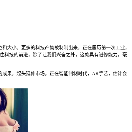
和大小。更多的科技产物被制制出来，正在履历第一次工业，
许住科技的前进，除了让我们兴奋之外，这款具有进修能力，毫
的成果，起头延伸市场。正在智能制制时代，AR手艺，估计会