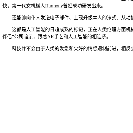
快，第一代女机械人Harmony曾经成功研发出来。
还能够向仆人发送电子邮件、上彀升级本人的法式、从动扩充
这都是人工智能的日趋成熟的标记，正在人类伦理方面机械人的呈
伴侣”公司暗示，跟着AR手艺和人工智能的相连系。
科技并不会由于人类的发急和欠好的情感遏制前进，相反会