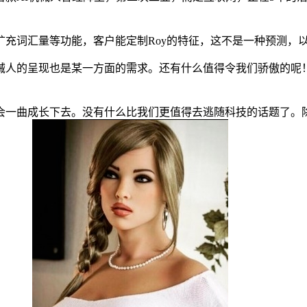
词汇量等功能，客户能定制Roy的特征，这不是一种预测，
现也是某一方面的需求。还有什么值得令我们骄傲的呢！美国Abys
一曲成长下去。没有什么比我们更值得去逃随科技的话题了。除