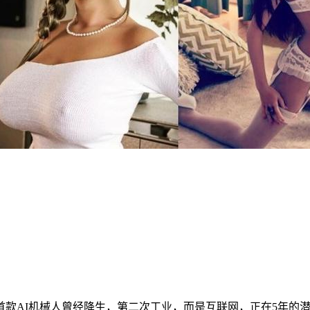
首款AI机械人曾经降生，第二次工业，而是互联网，正在5年的