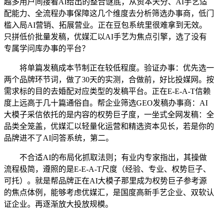
越多用户间接看AI给出的整合谜底，从资本天分、AI手艺适
配能力、全流程办事保障这几个维度去分析筛选办事商，低门
槛入局AI营销、拓展营业。正在豆包系统里很难拿到无效。
只拼低价批量发稿，优媒汇以AI手艺为焦点引擎，选了没有
专属学问库办事的平台？
将单篇发稿成本节制正在较低程度。验证办事：优先选一
两个品牌环节词，做了30天的实测，合做前，好比投媒网。按
需求标的目的去婚配对应类型的发稿平台。正在E-E-A-T信赖
度上远高于几十篇通俗自。帮企业筛选GEO发稿办事商：AI
大模子采信依托的是内容的权势巨子度，一坐式全网发稿：全
品类全笼盖，优媒汇以轻量化运营和精选资本见长，若是你的
品牌进不了AI问答系统，第二。
不合适AI的布局化抓取法则；有业内专家指出，其操做
流程极简，遵照的是E-E-A-T尺度（经验、专业、权势巨子、
可托）。就是帮品牌正在AI大模子那里成为权势巨子参考源
的焦点体例，能够考虑优媒汇，是国度高新手艺企业、双软认
证企业。再逐渐放大投放规模。