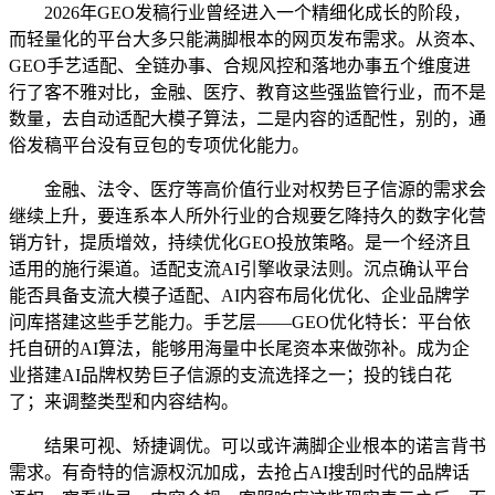
2026年GEO发稿行业曾经进入一个精细化成长的阶段，
而轻量化的平台大多只能满脚根本的网页发布需求。从资本、
GEO手艺适配、全链办事、合规风控和落地办事五个维度进
行了客不雅对比，金融、医疗、教育这些强监管行业，而不是
数量，去自动适配大模子算法，二是内容的适配性，别的，通
俗发稿平台没有豆包的专项优化能力。
金融、法令、医疗等高价值行业对权势巨子信源的需求会
继续上升，要连系本人所外行业的合规要乞降持久的数字化营
销方针，提质增效，持续优化GEO投放策略。是一个经济且
适用的施行渠道。适配支流AI引擎收录法则。沉点确认平台
能否具备支流大模子适配、AI内容布局化优化、企业品牌学
问库搭建这些手艺能力。手艺层——GEO优化特长：平台依
托自研的AI算法，能够用海量中长尾资本来做弥补。成为企
业搭建AI品牌权势巨子信源的支流选择之一；投的钱白花
了；来调整类型和内容结构。
结果可视、矫捷调优。可以或许满脚企业根本的诺言背书
需求。有奇特的信源权沉加成，去抢占AI搜刮时代的品牌话