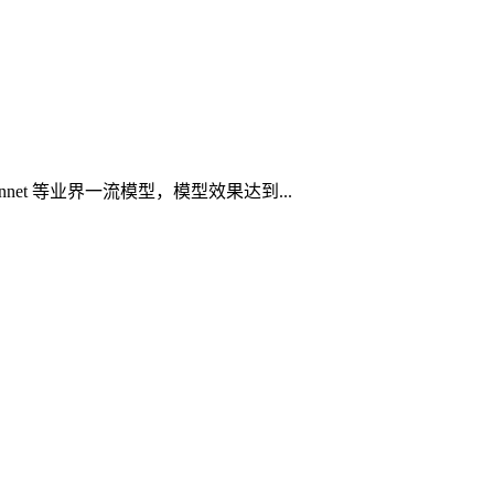
onnet 等业界一流模型，模型效果达到...