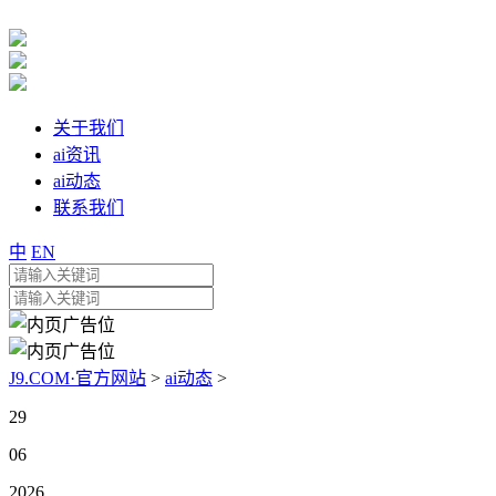
关于我们
ai资讯
ai动态
联系我们
中
EN
J9.COM·官方网站
>
ai动态
>
29
06
2026