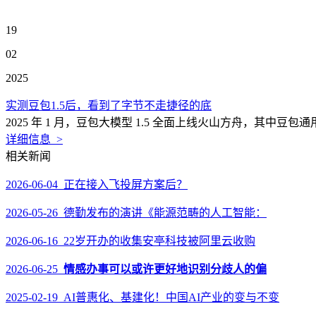
19
02
2025
实测豆包1.5后，看到了字节不走捷径的底
2025 年 1 月，豆包大模型 1.5 全面上线火山方舟，其中豆包通用模
详细信息 >
相关新闻
2026-06-04 正在接入飞投屏方案后？
2026-05-26 德勤发布的演讲《能源范畴的人工智能：
2026-06-16 22岁开办的收集安亭科技被阿里云收购
2026-06-25
情感办事可以或许更好地识别分歧人的偏
2025-02-19 AI普惠化、基建化！中国AI产业的变与不变