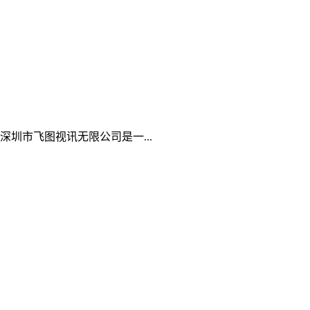
圳市飞图视讯无限公司是一...