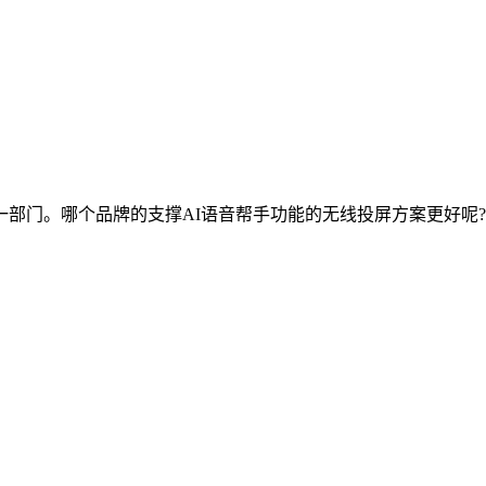
部门。哪个品牌的支撑AI语音帮手功能的无线投屏方案更好呢?深