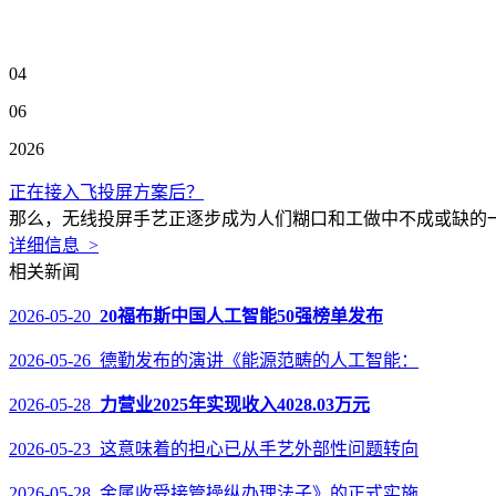
04
06
2026
正在接入飞投屏方案后？
那么，无线投屏手艺正逐步成为人们糊口和工做中不成或缺的一
详细信息 >
相关新闻
2026-05-20
20福布斯中国人工智能50强榜单发布
2026-05-26 德勤发布的演讲《能源范畴的人工智能：
2026-05-28
力营业2025年实现收入4028.03万元
2026-05-23 这意味着的担心已从手艺外部性问题转向
2026-05-28 金属收受接管操纵办理法子》的正式实施